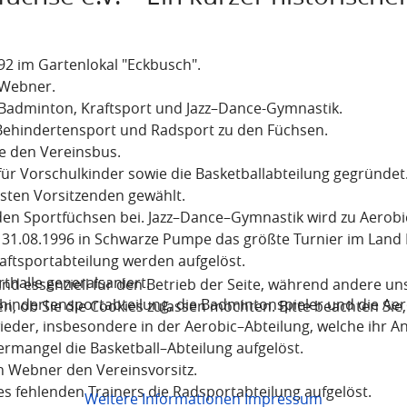
2 im Gartenlokal "Eckbusch".
 Webner.
 Badminton, Kraftsport und Jazz–Dance-Gymnastik.
 Behindertensport und Radsport zu den Füchsen.
e den Vereinsbus.
ür Vorschulkinder sowie die Basketballabteilung gegründet
sten Vorsitzenden gewählt.
 den Sportfüchsen bei. Jazz–Dance–Gymnastik wird zu Aerobi
 31.08.1996 in Schwarze Pumpe das größte Turnier im Land
aftsportabteilung werden aufgelöst.
thalle generalsaniert.
ind essenziell für den Betrieb der Seite, während andere un
hindertensportabteilung, die Badmintonspieler und die Aer
en, ob Sie die Cookies zulassen möchten. Bitte beachten Sie
ieder, insbesondere in der Aerobic–Abteilung, welche ihr A
ermangel die Basketball–Abteilung aufgelöst.
 Webner den Vereinsvorsitz.
es fehlenden Trainers die Radsportabteilung aufgelöst.
Weitere Informationen
Impressum