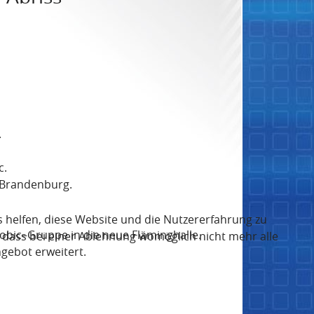
.
c.
 Brandenburg.
s helfen, diese Website und die Nutzererfahrung zu
obic–Gruppe in die neue Fläminghalle.
, dass bei einer Ablehnung womöglich nicht mehr alle
ngebot erweitert.