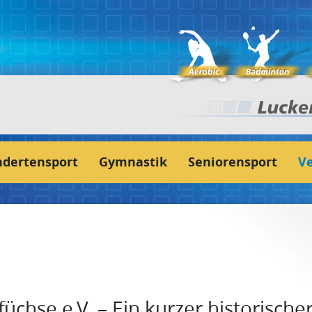
ndertensport
Gymnastik
Seniorensport
Ve
chse e.V. – Ein kurzer historischer