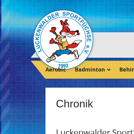
Aerobic
Badminton
Behi
Chronik
Luckenwalder Sportfü