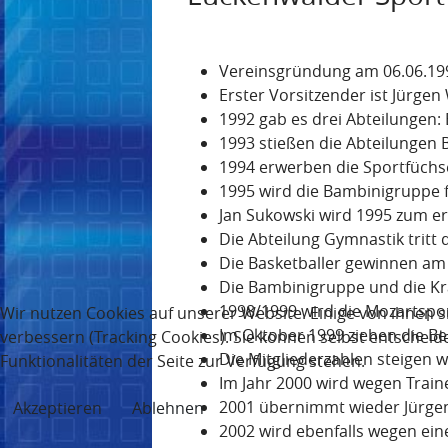
Vereinsgründung am 06.06.199
Erster Vorsitzender ist Jürgen
1992 gab es drei Abteilungen:
1993 stießen die Abteilungen
1994 erwerben die Sportfüchs
1995 wird die Bambinigruppe f
Jan Sukowski wird 1995 zum er
Die Abteilung Gymnastik tritt
Die Basketballer gewinnen am
Die Bambinigruppe und die Kr
1998/1999 wird die Mozartspor
Wir nutzen Cookies auf unserer Website. Einige von ihnen s
Im Oktober 1999 ziehen die Be
verbessern (Tracking Cookies). Sie können selbst entscheid
Die Mitgliederzahlen steigen w
Funktionalitäten der Seite zur Verfügung stehen.
Im Jahr 2000 wird wegen Train
2001 übernimmt wieder Jürgen
Akzeptieren
Ablehnen
2002 wird ebenfalls wegen ein