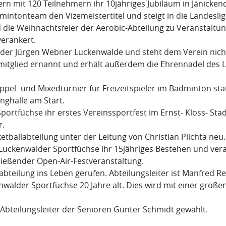
iern mit 120 Teilnehmern ihr 10jähriges Jubiläum in Jänicken
intonteam den Vizemeistertitel und steigt in die Landeslig
 die Weihnachtsfeier der Aerobic-Abteilung zu Veranstaltu
verankert.
nder Jürgen Webner Luckenwalde und steht dem Verein nich
mitglied ernannt und erhält außerdem die Ehrennadel des
ppel- und Mixedturnier für Freizeitspieler im Badminton sta
nghalle am Start.
Sportfüchse ihr erstes Vereinssportfest im Ernst- Kloss- S
r.
tballabteilung unter der Leitung von Christian Plichta neu.
Luckenwalder Sportfüchse ihr 15jähriges Bestehen und vera
ließender Open-Air-Festveranstaltung.
abteilung ins Leben gerufen. Abteilungsleiter ist Manfred R
walder Sportfüchse 20 Jahre alt. Dies wird mit einer großen
Abteilungsleiter der Senioren Günter Schmidt gewählt.