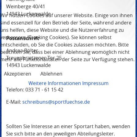
Weinberge 40/41
14943 Luckenwalde
Wir nutzen Cookies auf unserer Website. Einige von ihnen
sind essenziell für den Betrieb der Seite, während andere
uns helfen, diese Website und die Nutzererfahrung zu
verbessern (Tracking Cookies). Sie können selbst
Postanschrift
entscheiden, ob Sie die Cookies zulassen möchten. Bitte
Andrea Bölter
beachten Sie, dass bei einer Ablehnung womöglich nicht
Treuenbrietzener Tor 25
mehr alle Funktionalitäten der Seite zur Verfügung stehen.
14943 Luckenwalde
Akzeptieren
Ablehnen
Weitere Informationen
Impressum
Telefon: 033 71 - 61 15 42
E-Mail:
schreibuns@sportfuechse.de
Sollten Sie Interesse an einer Sportart haben, wenden
Sie sich bitte an den jeweiligen Abteilungsleiter.